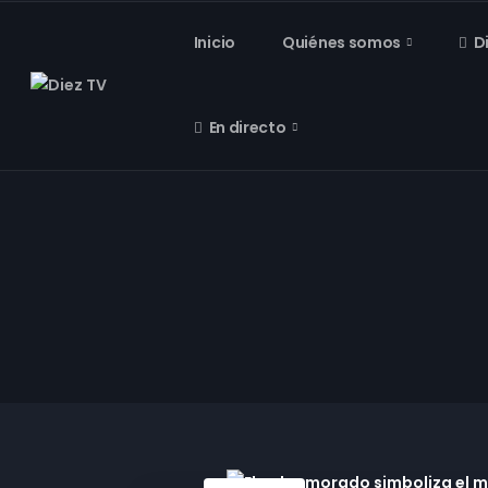
Inicio
Quiénes somos
D
En directo