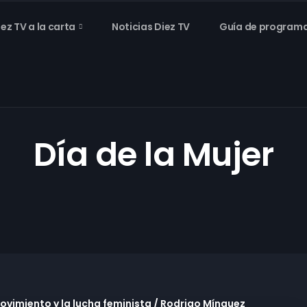
iez TV a la carta
Noticias Diez TV
Guía de program
Día de la Mujer