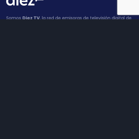
Somos
Diez TV
, la red de emisoras de televisión digital de
proximidad en la
provincia de Jaén
.
Tu televisión, la más cercana.
Frecuencias
Diez TV a la carta
Programación
Publicidad
Contacto
Haz tu negocio más visible. Anúnciate en TV