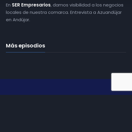
En
SER Empresarios
, damos visibilidad a los negocios
locales de nuestra comarca. Entrevista a Azuandújar
en Andújar.
Más episodios
Somos
Diez TV
, la red de emisoras de televisión digital de
proximidad en la
provincia de Jaén
.
Tu televisión, la más cercana.