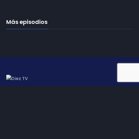
Más episodios
Somos
Diez TV
, la red de emisoras de televisión digital de
proximidad en la
provincia de Jaén
.
Tu televisión, la más cercana.
Frecuencias