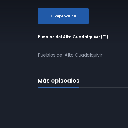
Reproducir
Pueblos del Alto Guadalquivir (T1)
Pueblos del Alto Guadalquivir.
Más episodios
​T01E01 | Pueblos del Alto
Guadalquivir | 24-10-2024
​T01E02 | Pueblos del Alto
Guadalquivir | 21-11-2024