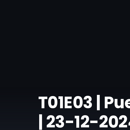
​T01E03 | P
| 23-12-20