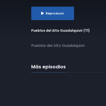
Reproducir
Pueblos del Alto Guadalquivir (T1)
Pueblos del Alto Guadalquivir.
Más episodios
​T01E02 | Pueblos del Alto
Guadalquivir | 21-11-2024
​T01E03 | Pueblos del Alto
Guadalquivir | 23-12-2024