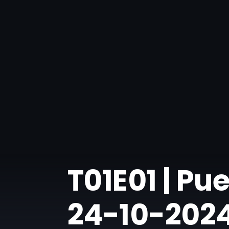
​T01E01 | Pu
24-10-202