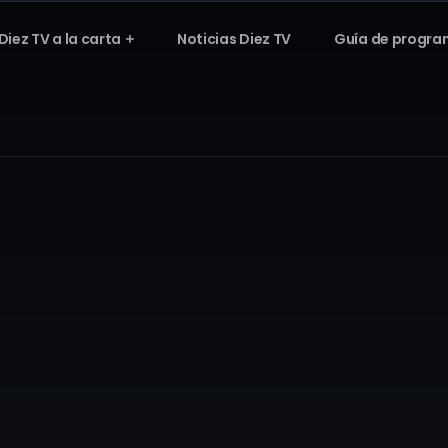
Diez TV a la carta
Noticias Diez TV
Guía de progra