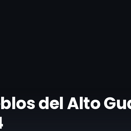
eblos del Alto Gu
4