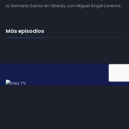
la Semana Santa en Úbeda, con Miguel Ángel Lorente.
Más episodios
Somos
Diez TV
, la red de emisoras de televisión digital de
proximidad en la
provincia de Jaén
.
Tu televisión, la más cercana.