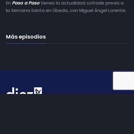
En
Paso a Paso
tienes la actualidad cofrade previa a
la Semana Santa en Úbeda, con Miguel Ángel Lorente.
Más episodios
Somos
Diez TV
, la red de emisoras de televisión digital de
proximidad en la
provincia de Jaén
.
Tu televisión, la más cercana.