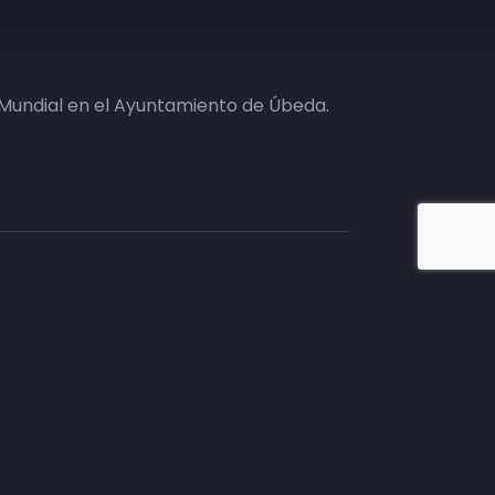
 Mundial en el Ayuntamiento de Úbeda.
iate en TV
tivos.
mento comercial, te