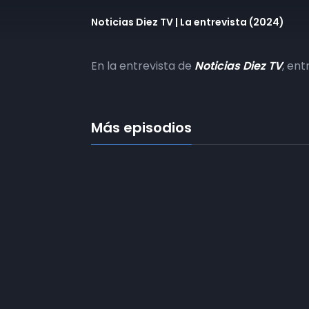
Noticias Diez TV | La entrevista (2024)
En la entrevista de
Noticias Diez TV
, en
Más episodios
Frecuencias
Diez TV a la 
Somos
Diez TV
, la red de emisoras
de televisión digital de proximidad