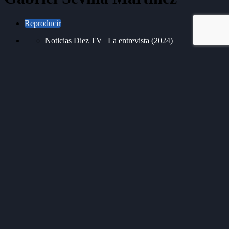
Reproducir
Noticias Diez TV | La entrevista (2024)
En la entrevista de
Noticias Diez TV
, entrevistamos a
Gabriel
Sevilla Martínez
, músico.
Más episodios
2024-04-25 | La entrevista | Agustín
González
2024-05-02 | La entrevista | Toni Olivares