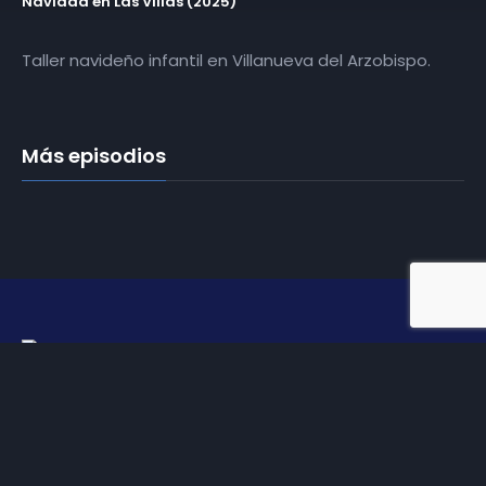
Navidad en Las Villas (2025)
Taller navideño infantil en Villanueva del Arzobispo.
Más episodios
Somos
Diez TV
, la red de emisoras de televisión digital de
proximidad en la
provincia de Jaén
.
Tu televisión, la más cercana.