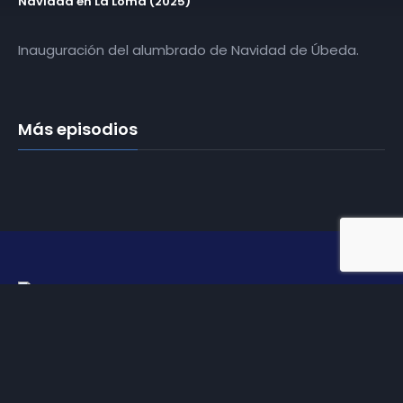
Navidad en La Loma (2025)
Inauguración del alumbrado de Navidad de Úbeda.
Más episodios
Somos
Diez TV
, la red de emisoras de televisión digital de
proximidad en la
provincia de Jaén
.
Tu televisión, la más cercana.