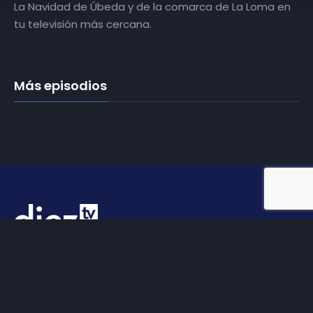
La Navidad de Úbeda y de la comarca de La Loma en
tu televisión más cercana.
Más episodios
Somos
Diez TV
, la red de emisoras de televisión digital de
proximidad en la
provincia de Jaén
.
Tu televisión, la más cercana.