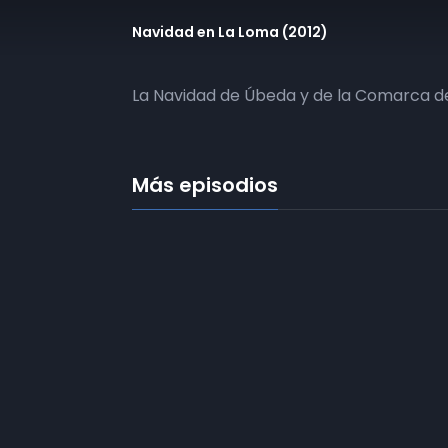
Navidad en La Loma (2012)
La Navidad de Úbeda y de la Comarca de
Más episodios
Frecuencias
Diez TV a la 
Somos
Diez TV
, la red de emisoras