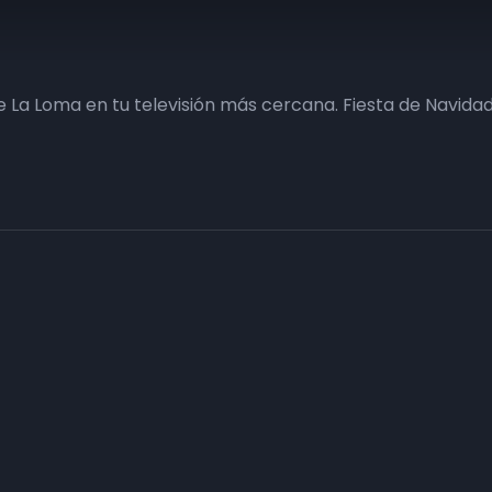
 La Loma en tu televisión más cercana. Fiesta de Navidad
Haz tu negocio más visible. Anúnc
carta
Conecta con tus clientes y consigue obje
Consulte sin compromiso a nuestro departa