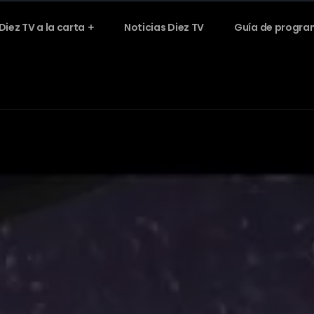
Diez TV a la carta
Noticias Diez TV
Guía de progra