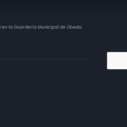
 en la Guardería Municipal de Úbeda.
iate en TV
tivos.
mento comercial, te