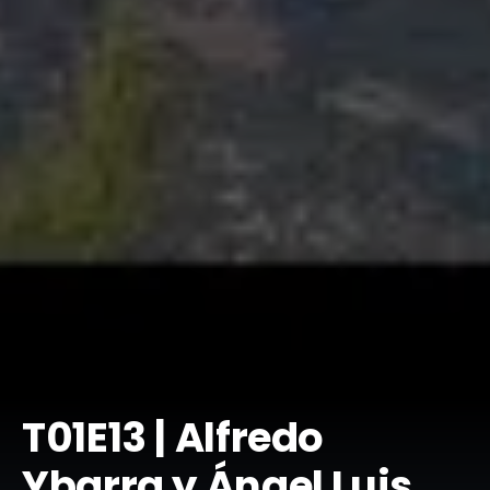
​T01E13 | Alfredo
Ybarra y Ángel Luis