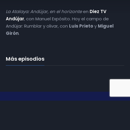
La Atalaya: Andújar, en el horizonte
en
Diez TV
Andújar
, con Manuel Expósito. Hoy ​el campo de
Andújar: Rumblar y olivar, con
Luis Prieto
y
Miguel
Girón
.
Más episodios
Somos
Diez TV
, la red de emisoras de televisión digital de