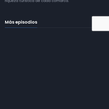
riqueza turística de cada comarca.
Más episodios
01 | Feria de los
Pueblos 2017 |
17-03-2017
02 | Feria de los
Pueblos 2017 |
18-03-2017