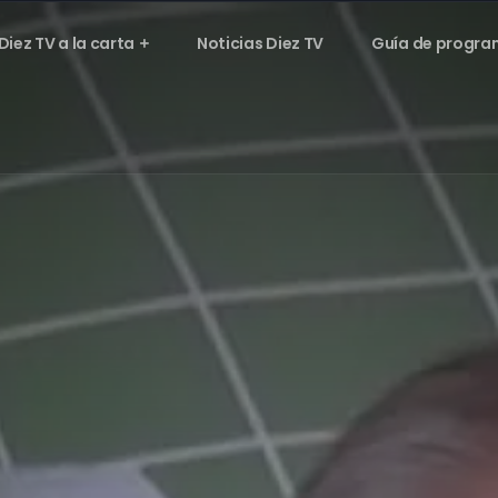
Diez TV a la carta
Noticias Diez TV
Guía de progra