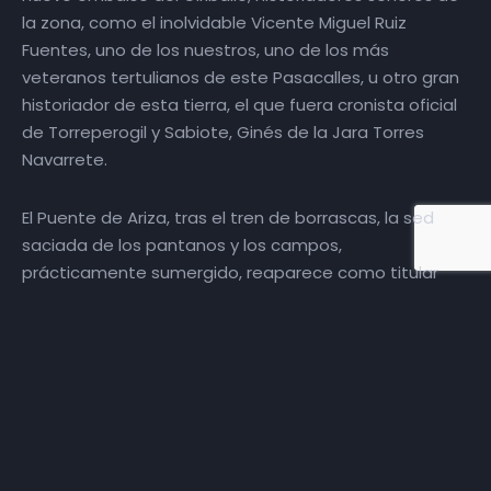
la zona, como el inolvidable Vicente Miguel Ruiz
Fuentes, uno de los nuestros, uno de los más
veteranos tertulianos de este Pasacalles, u otro gran
historiador de esta tierra, el que fuera cronista oficial
de Torreperogil y Sabiote, Ginés de la Jara Torres
Navarrete.
El Puente de Ariza, tras el tren de borrascas, la sed
saciada de los pantanos y los campos,
prácticamente sumergido, reaparece como titular
informativo recurrente en los medios de
comunicación nacionales. Un bien declarado de
Interés Cultural, BIC, con la categoría de Monumento,
en junio de 2024, que sigue donde lo trazara Andrés
de Vandelvira por encargo de Diego de los Cobos,
construido entre 1563 y 1575, como paso sobre el río
Guadalimar, entre Úbeda y la Meseta, entre Úbeda y