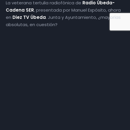
La veterana tertulia radiofónica de
Radio Úbeda-
Cadena SER
, presentada por Manuel Expósito, ahora
en
Diez TV Úbeda
. Junta y Ayuntamiento, ¿mayorías
absolutas, en cuestión?
Más episodios
Somos
Diez TV
, la red de emisoras de televisión digital de
proximidad en la
provincia de Jaén
.