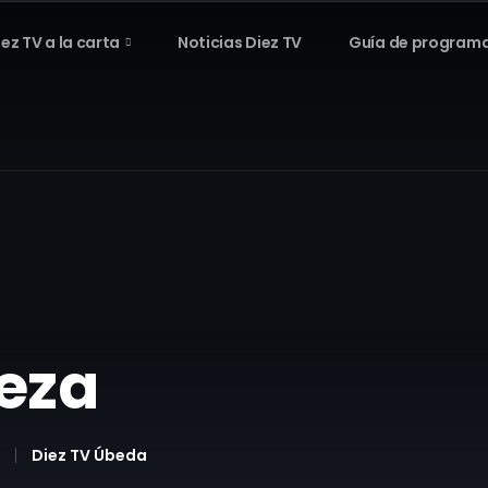
iez TV a la carta
Noticias Diez TV
Guía de program
aeza
Diez TV Úbeda