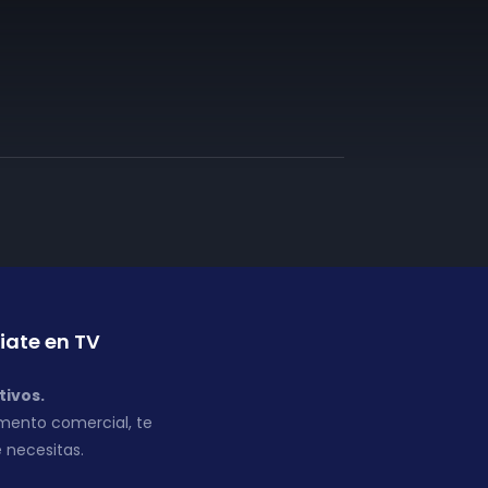
iate en TV
tivos.
mento comercial, te
 necesitas.