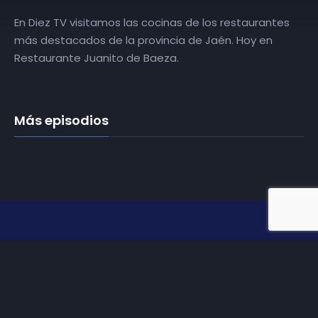
En Diez TV visitamos las cocinas de los restaurantes
más destacados de la provincia de Jaén. Hoy en
Restaurante Juanito de Baeza.
Más episodios
Somos
Diez TV
, la red de emisoras de televisión digital de
proximidad en la
provincia de Jaén
.