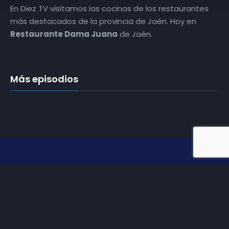
En Diez TV visitamos las cocinas de los restaurantes
más destacados de la provincia de Jaén. Hoy en
Restaurante Dama Juana
de Jaén.
Más episodios
Somos
Diez TV
, la red de emisoras de televisión digital de
proximidad en la
provincia de Jaén
.
Tu televisión, la más cercana.