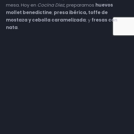
mesa. Hoy en
Cocina Diez
, preparamos
huevos
mollet benedictine
;
presa ibérica, toffe de
mostaza y cebolla caramelizada
; y
fresas con
nata
.
Más episodios
Somos
Diez TV
, la red de emisoras de televisión digital de