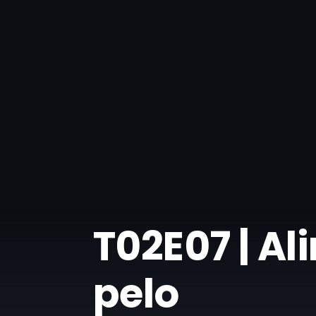
T02E07 | Al
pelo