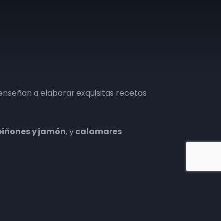
s enseñan a elaborar exquisitas recetas
piñones y jamón
, y
calamares