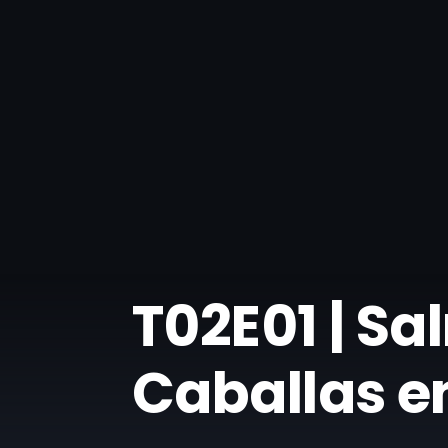
T02E01 | Sa
Caballas e