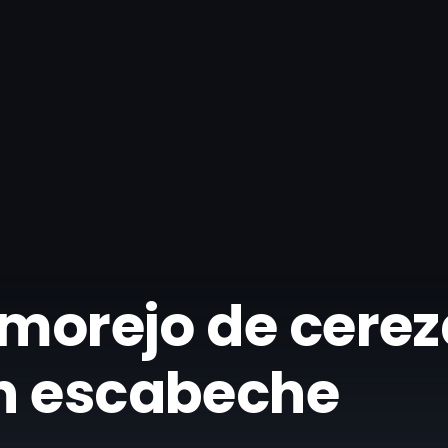
lmorejo de cerez
n escabeche