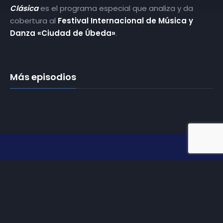
Clásica
es el programa especial que analiza y da
cobertura al
Festival Internacional de Música y
Danza «Ciudad de Úbeda»
.
Más episodios
Somos
Diez TV
, la red de emisoras de televisión digital de
proximidad en la
provincia de Jaén
.
Tu televisión, la más cercana.