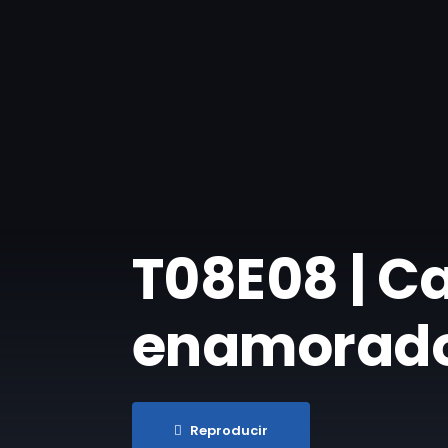
T08E08 | Ca
enamorado’
Reproducir