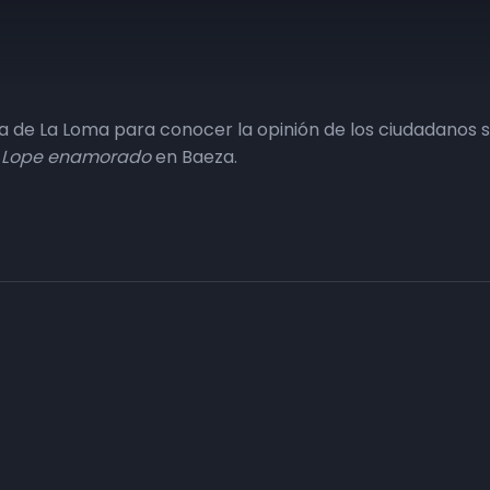
a de La Loma para conocer la opinión de los ciudadanos 
e
Lope enamorado
en Baeza.
Haz tu negocio más visible. Anúnc