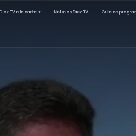
Diez TV a la carta
Noticias Diez TV
Guía de progra