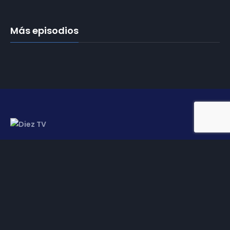
Más episodios
Somos
Diez TV
, la red de emisoras de televisión digital de
proximidad en la
provincia de Jaén
.
Tu televisión, la más cercana.
Frecuencias
Diez TV a la carta