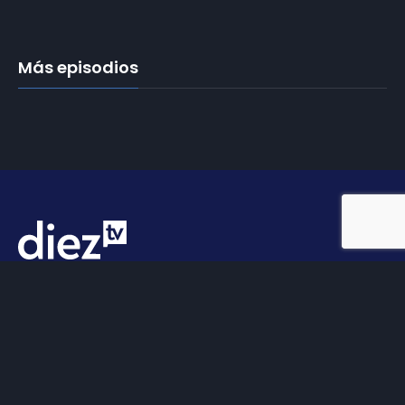
Más episodios
Somos
Diez TV
, la red de emisoras de televisión digital de
proximidad en la
provincia de Jaén
.
Tu televisión, la más cercana.
Frecuencias