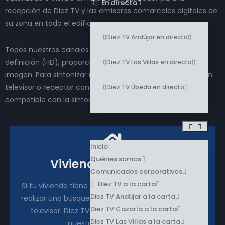
En directo
recepción de Diez TV y las emisoras comarcales digitales de
su zona en todo el edificio.
Diez TV Andújar en directo
Todos nuestros canales de proximidad emiten en alta
definición (HD), proporcionando una mejor calidad de
Diez TV Las Villas en directo
imagen. Para sintonizar nuestros canales se requiere de un
televisor o receptor con sintonizador DVB-T o DVB-T2,
Diez TV Úbeda en directo
compatible con la sintonización de canales HD.
Inicio
Quiénes somos
Vivienda unifamiliar
Comunicados corporativos
Diez TV a la carta
Si tu vivienda tiene antena individual, solo necesitas
Diez TV Andújar a la carta
realizar una búsqueda automática de canales en tu
Diez TV Cazorla a la carta
televisor. Diez TV se recibe en abierto en todas
Diez TV Las Villas a la carta
nuestras demarcaciones.