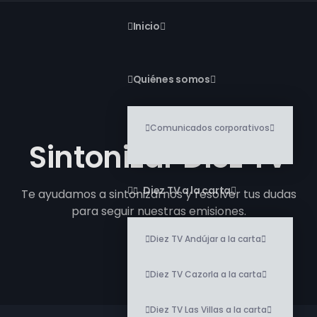
Inicio
Quiénes somos
Comunicados corporativos
Sintonizar Diez TV
Diez TV a la carta
Te ayudamos a sintonizarnos y resolver tus dudas
para seguir nuestras emisiones.
Diez TV Andújar a la carta
Diez TV Cazorla a la carta
Diez TV Las Villas a la carta