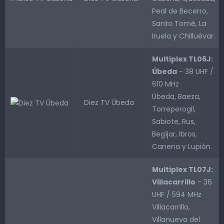
Peal de Becerro,
Santo Tomé, La
Iruela y Chilluévar.
Multiplex TL06J:
Úbeda
- 38 UHF /
610 MHz
Úbeda, Baeza,
Diez TV Úbeda
Torreperogil,
Sabiote, Rus,
Begíjar, Ibros,
Canena y Lupión.
Multiplex TL07J:
Villacarrillo
- 36
UHF / 594 MHz
Villacarrillo,
Villanueva del