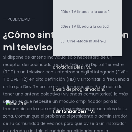
Diez TV Linares a la carta
— PUBLICIDAD —
Diez TV Úbeda a la carta
¿Cómo sintonizar Diez TV en
Cine «Made in Jaén»
mi televisor?
Si dispone de antena individual solo necesitará de un
receptor descodificador para la Televisión Digital Terrestre
Noticias Diez TV
(TDT) o un televisor con sintonizador digital integrado (DVB-
T o DVB-T2) en alta definición (HD) y sintonizar la frecuencia
en la que Diez TV emite en su demarcación. En el caso de
Guía de programación
tener una antena colectiva (viviendas comunitarias) lo más
seguro es que necesite un módulo amplificador para la
frecuencia en la que emiten las emisoras comarcales de su
Sintonizar Diez TV
zona. Comunique el problema al presidente o administrador
de su comunidad de vecinos para que avise a un instalador
autorizado e instale el módulo amplificador para la