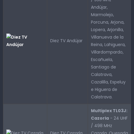
Andújar,
Marmolejo,
Porcuna, Arjona,
Lopera, Arjonilla,
Villanueva de la
Diez TV Andújar
Reina, Lahiguera,
Villardompardo,
Escañuela,
Santiago de
Calatrava,
Cazalilla, Espeluy
e Higuera de
Calatrava.
Multiplex TL03J:
Cazorla
- 24 UHF
/ 498 MHz
Diez TV Cazorla
Cazorla, Quesada,