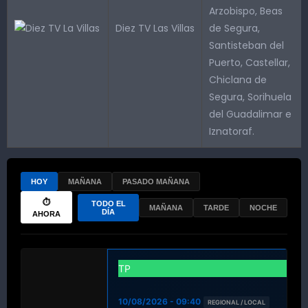
Arzobispo, Beas
Diez TV Las Villas
de Segura,
Santisteban del
Puerto, Castellar,
Chiclana de
Segura, Sorihuela
del Guadalimar e
Iznatoraf.
HOY
MAÑANA
PASADO MAÑANA
⏱
TODO EL
MAÑANA
TARDE
NOCHE
DÍA
AHORA
TP
10/08/2026 - 09:40
REGIONAL / LOCAL