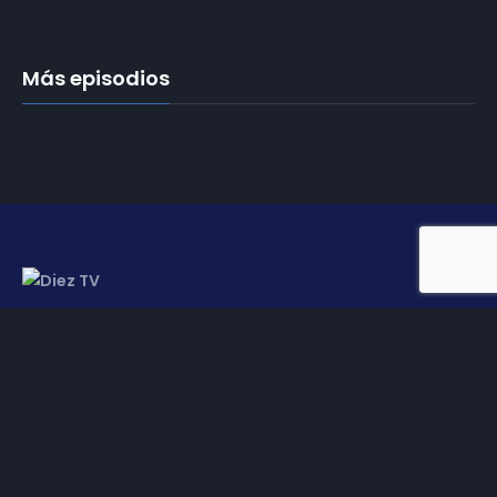
Más episodios
Somos
Diez TV
, la red de emisoras de televisión digital de
proximidad en la
provincia de Jaén
.
Tu televisión, la más cercana.
Frecuencias