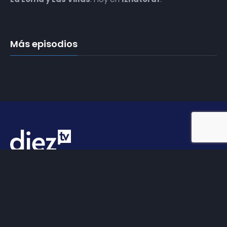
Más episodios
Somos
Diez TV
, la red de emisoras de televisión digital de
proximidad en la
provincia de Jaén
.
Tu televisión, la más cercana.