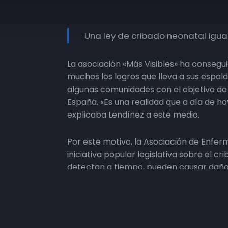
Una ley de cribado neonatal igua
La asociación «Más Visibles» ha conseg
muchos los logros que lleva a sus espald
algunas comunidades con el objetivo de
España. «Es una realidad que a día de h
explicaba Lendínez a este medio.
Por este motivo, la Asociación de Enfer
iniciativa popular legislativa sobre el 
detectan a tiempo, pueden causar daños
«Hay comunidades donde se criban 36 pat
Necesitamos que cualquier niño, nazca d
compromiso de la Consejería de Sanidad 