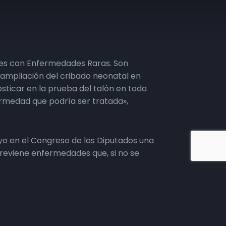
tes con Enfermedades Raras. Son
a ampliación del cribado neonatal en
ticar en la prueba del talón en toda
ermedad que podría ser tratada»,
yo en el Congreso de los Diputados una
 previene enfermedades que, si no se
as que están entre 13 y 15 patologías.
o. En Andalucía tenemos 36, y el
pacio producido por
Extra Jaén
.