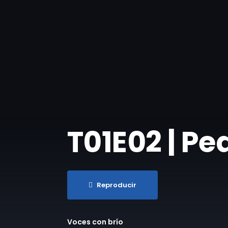
T01E02 | Pe
Reproducir
Voces con brío