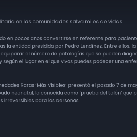
litaria en las comunidades salva miles de vidas
uido en pocos años convertirse en referente para pacien
as la entidad presidida por Pedro Lendínez. Entre ellos, l
 equiparar el número de patologías que se pueden diagnos
oy según el lugar en el que vivas puedes padecer una enf
medades Raras ‘Más Visibles’ presentó el pasado 7 de ma
cribado neonatal, la conocida como ‘prueba del talón’ que
 irreversibles para las personas.
ologías, hasta 44 en Murcia y otras como Cantabria en l
onde nazca, tenga las mismas posibilidades de diagnóstic
de que lo van a subir a 38», explica Lendínez es este es