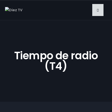
Tiempo de radio
(T4)
​T04E01 | Puerta de
las Villas recibe el
tercer premio