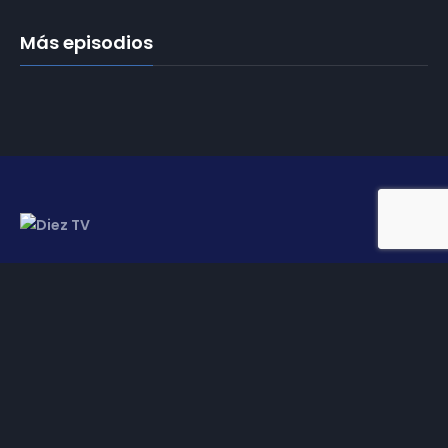
Más episodios
Somos
Diez TV
, la red de emisoras de televisión digital de
proximidad en la
provincia de Jaén
.
Tu televisión, la más cercana.
Frecuencias
Diez TV a la carta