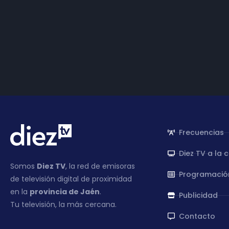
con Felipe Torres, Paco Delg
Alfonso Moya | 08-07-2015
Frecuencias
Diez TV a la 
Somos
Diez TV
, la red de emisoras
Programació
de televisión digital de proximidad
en la
provincia de Jaén
.
Publicidad
Tu televisión, la más cercana.
Contacto