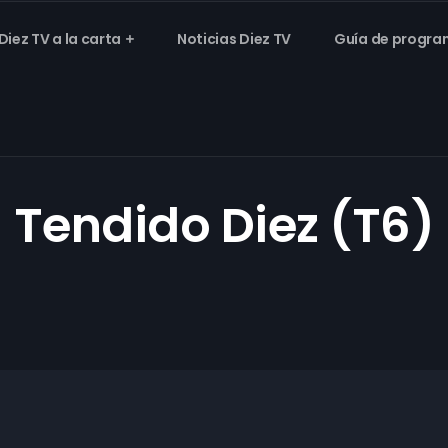
Diez TV a la carta
Noticias Diez TV
Guía de progra
Tendido Diez (T6)