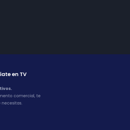
iate en TV
tivos.
mento comercial, te
 necesitas.