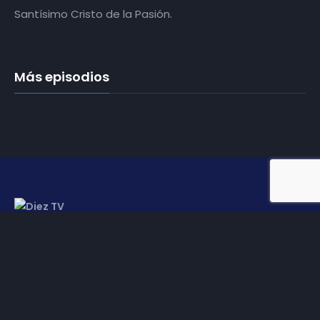
Santísimo Cristo de la Pasión.
Más episodios
Somos
Diez TV
, la red de emisoras de televisión digital de
proximidad en la
provincia de Jaén
.
Tu televisión, la más cercana.