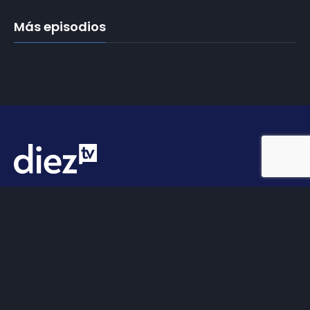
Más episodios
Somos
Diez TV
, la red de emisoras de televisión digital de
proximidad en la
provincia de Jaén
.
Tu televisión, la más cercana.
Frecuencias
Diez TV a la carta