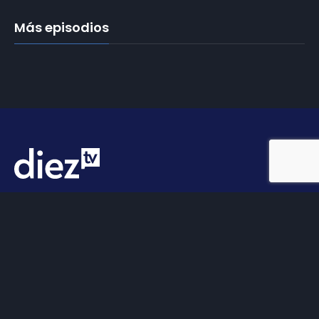
Más episodios
Somos
Diez TV
, la red de emisoras de televisión digital de
proximidad en la
provincia de Jaén
.
Tu televisión, la más cercana.
Frecuencias
Diez TV a la carta