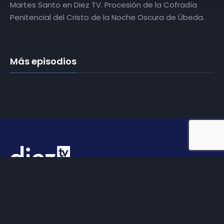
Martes Santo en Diez TV. Procesión de la Cofradía
Penitencial del Cristo de la Noche Oscura de Úbeda.
Más episodios
Somos
Diez TV
, la red de emisoras de televisión digital de
proximidad en la
provincia de Jaén
.
Tu televisión, la más cercana.