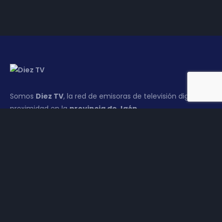
Somos
Diez TV
, la red de emisoras de televisión digital de
proximidad en la
provincia de Jaén
.
Tu televisión, la más cercana.
Frecuencias
Diez TV a la carta
Programación
Publicidad