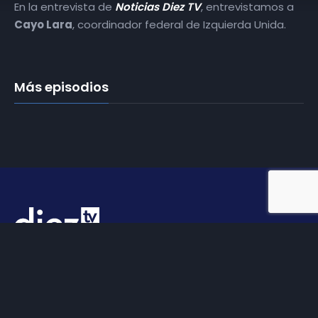
En la entrevista de
Noticias Diez TV
, entrevistamos a
Cayo Lara
, coordinador federal de Izquierda Unida.
Más episodios
Somos
Diez TV
, la red de emisoras de televisión digital de
proximidad en la
provincia de Jaén
.
Tu televisión, la más cercana.