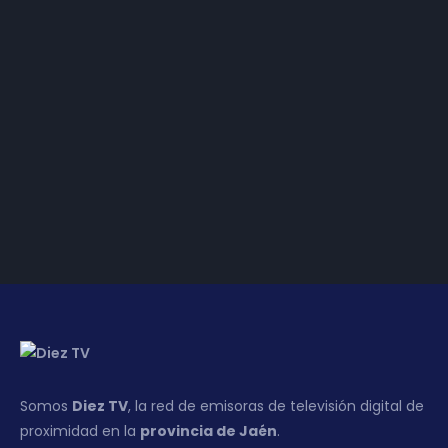
​T08E03 | Gestoría
Administrativa MFC
​T03E07 |
Restaurante Verde
Olivo
​03 | Negocios | Salón
de peluquería Silvia
Somos
Diez TV
, la red de emisoras de televisión digital de
proximidad en la
provincia de Jaén
.