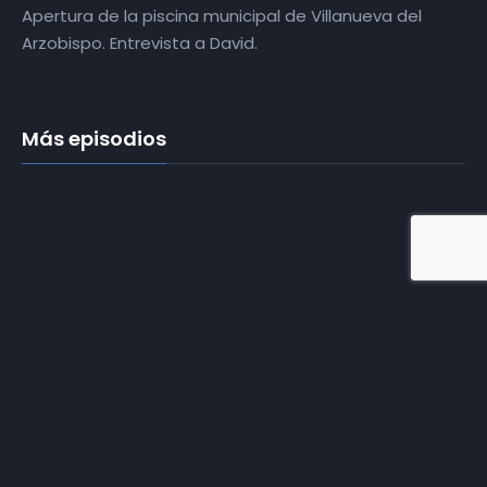
Apertura de la piscina municipal de Villanueva del
Arzobispo. Entrevista a David.
Más episodios
T01E01 | 50
Aniversario del
Hotel Sierra de
las Villas de
Villacarrillo
T01E02 | Casas
de Madera
Bálticas