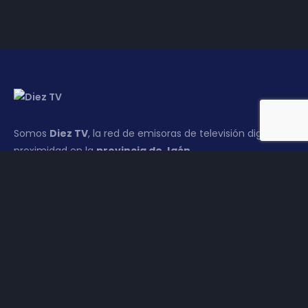
Somos
Diez TV
, la red de emisoras de televisión digital de
proximidad en la
provincia de Jaén
.
Tu televisión, la más cercana.
Frecuencias
Diez TV a la carta
Programación
Publicidad