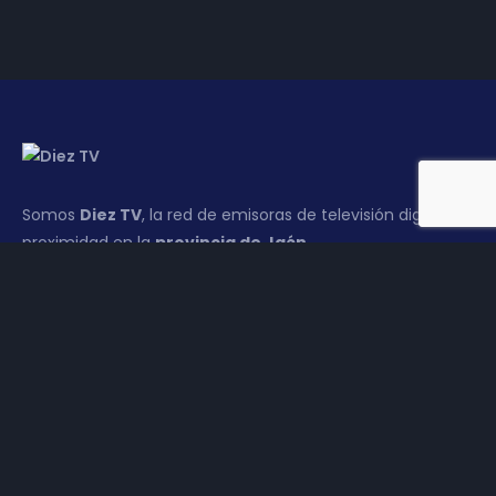
Somos
Diez TV
, la red de emisoras de televisión digital de
proximidad en la
provincia de Jaén
.
Tu televisión, la más cercana.
Frecuencias
Diez TV a la carta
Programación
Publicidad