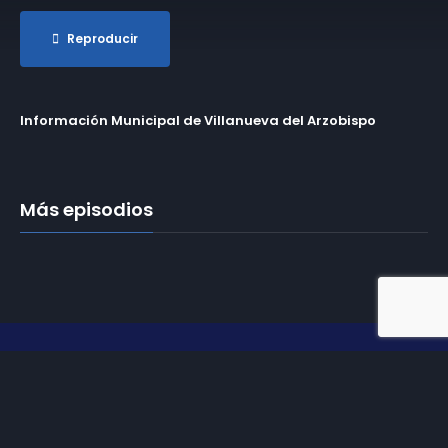
Reproducir
Información Municipal de Villanueva del Arzobispo
Más episodios
Somos
Diez TV
, la red de emisoras de televisión digital de