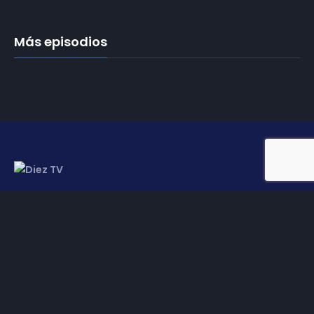
Más episodios
Somos
Diez TV
, la red de emisoras de televisión digital de
proximidad en la
provincia de Jaén
.
Tu televisión, la más cercana.
Frecuencias
Diez TV a la carta